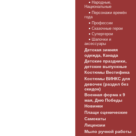
Народные,
Национальные
Персонажи времён
года
Профессии
Сказочные герои
Супергерои
Шапочки и
аксессуары
Детская зимняя
одежда, Канада
Детские праздники,
детские выпускные
Костюмы Вестифика
Костюмы ВИНКС для
девочек (раздел без
скидок)
Военная форма к 9
мая, Дню Победы
Новинки
Плащи сценические
Самокаты
Лицензии
Мыло ручной работы