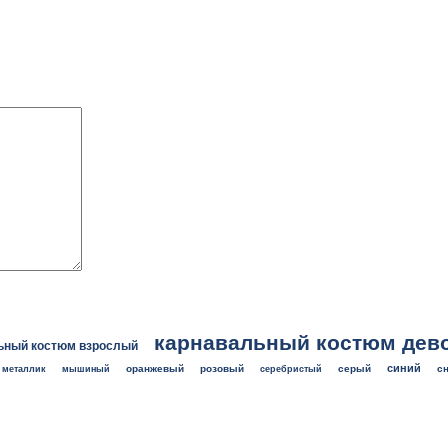
карнавальный костюм дев
ьный костюм взрослый
синий
оранжевый
розовый
серый
с
металлик
мышиный
серебристый