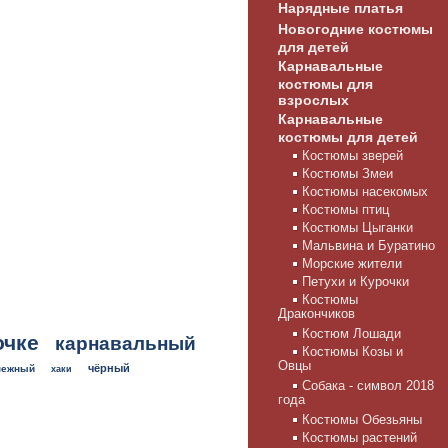
Нарядные платья
Новогодние костюмы
для детей
Карнавальные
костюмы для
взрослых
Карнавальные
костюмы для детей
Костюмы зверей
Костюмы Змеи
Костюмы насекомых
Костюмы птиц
Костюмы Цыганки
Мальвина и Буратино
Морские жители
Петухи и Курочки
Костюмы
Дракончиков
Костюм Лошади
очке
карнавальный
Костюмы Козы и
Овцы
чёрный
нежный
хаки
Собака - символ 2018
года
Костюмы Обезьяны
Костюмы растений