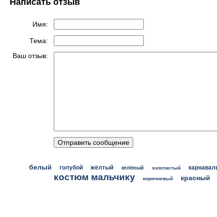
Написать отзыв
Имя:
Тема:
Ваш отзыв:
белый
голубой
жёлтый
зелёный
карнавал
золотистый
костюм мальчику
красный
коричневый