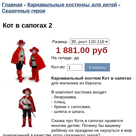
Главная
Карнавальные костюмы для детей
»
»
Сказочные герои
Кот в сапогах 2
Размер:
1 881.00 руб
На складе: да
Кол-во:
Карнавальный костюм Кот в сапогах
для мальчика из бархата.
В комплект костюма входят:
- безрукавка,
- плащ,
- брюки с сапогами,
- шляпа и шпага.
Сказка про Кота в сапогах нравится
многим детям. Почему бы вашему
ребёнку на праздник не окунуться в мир
приключений в качестве этого сказочного героя?