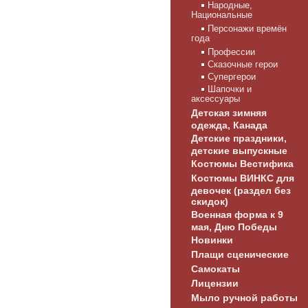
Народные,
Национальные
Персонажи времён
года
Профессии
Сказочные герои
Супергерои
Шапочки и
аксессуары
Детская зимняя
одежда, Канада
Детские праздники,
детские выпускные
Костюмы Вестифика
Костюмы ВИНКС для
девочек (раздел без
скидок)
Военная форма к 9
мая, Дню Победы
Новинки
Плащи сценические
Самокаты
Лицензии
Мыло ручной работы