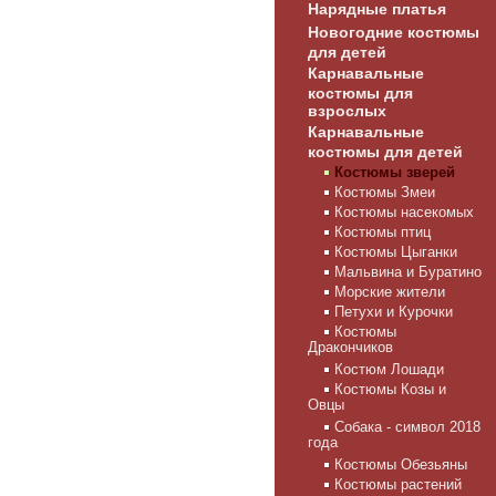
Нарядные платья
Новогодние костюмы
для детей
Карнавальные
костюмы для
взрослых
Карнавальные
костюмы для детей
Костюмы зверей
Костюмы Змеи
Костюмы насекомых
Костюмы птиц
Костюмы Цыганки
Мальвина и Буратино
Морские жители
Петухи и Курочки
Костюмы
Дракончиков
Костюм Лошади
Костюмы Козы и
Овцы
Собака - символ 2018
года
Костюмы Обезьяны
Костюмы растений