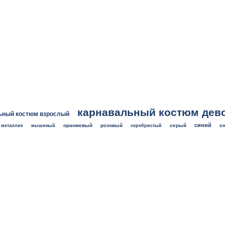
карнавальный костюм дев
ьный костюм взрослый
синий
оранжевый
розовый
серый
с
металлик
мышиный
серебристый