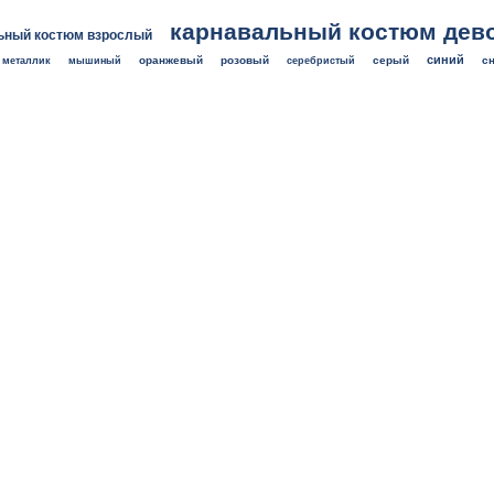
карнавальный костюм дев
ьный костюм взрослый
синий
оранжевый
розовый
серый
с
металлик
мышиный
серебристый