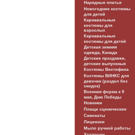
Нарядные платья
Новогодние костюмы
для детей
Карнавальные
костюмы для
взрослых
Карнавальные
костюмы для детей
Детская зимняя
одежда, Канада
Детские праздники,
детские выпускные
Костюмы Вестифика
Костюмы ВИНКС для
девочек (раздел без
скидок)
Военная форма к 9
мая, Дню Победы
Новинки
Плащи сценические
Самокаты
Лицензии
Мыло ручной работы
Хэллоуин